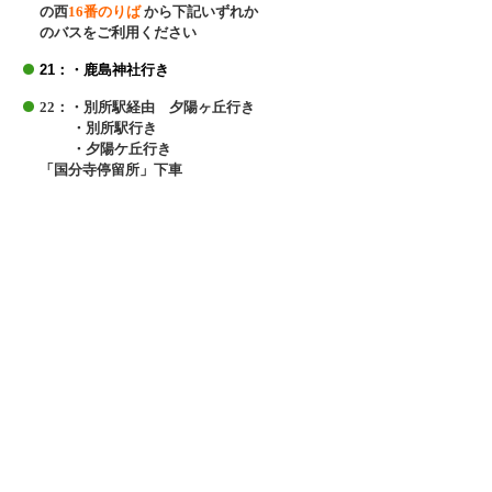
の西
16
番のりば
から下記いずれか
のバスをご利用ください
21：・鹿島神社行き
22：・別所駅経由 夕陽ヶ丘行き
・別所駅行き
・夕陽ケ丘行き
「国分寺停留所」下車