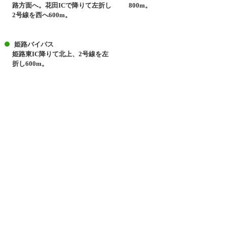
路方面へ。花田
IC
で降りて左折し
800m
。
2
号線を西へ
600m
。
姫路バイパス
姫路東
IC
降りて北上、
2
号線を左
折し
600m
。