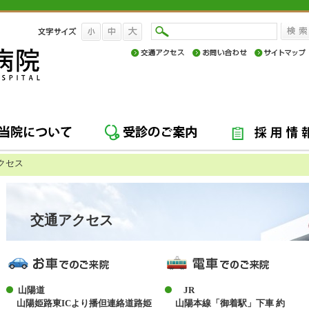
クセス
交通アクセス
山陽道
JR
山陽姫路東
IC
より播但連絡道路姫
山陽本線「御着駅」下車 約