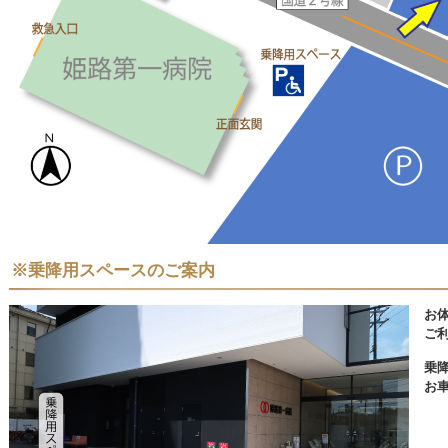
※乗降用スペースのご案内
お
ご
乗
お