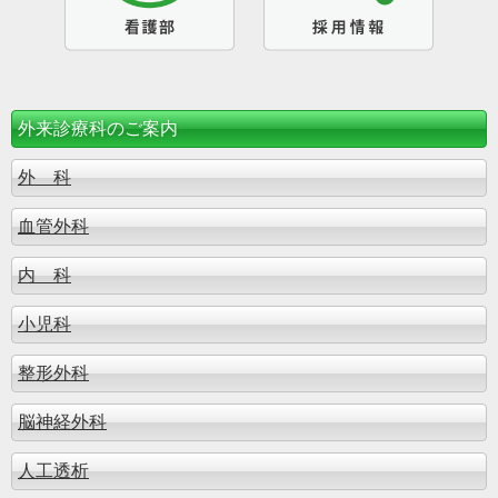
外来診療科のご案内
外 科
血管外科
内 科
小児科
整形外科
脳神経外科
人工透析