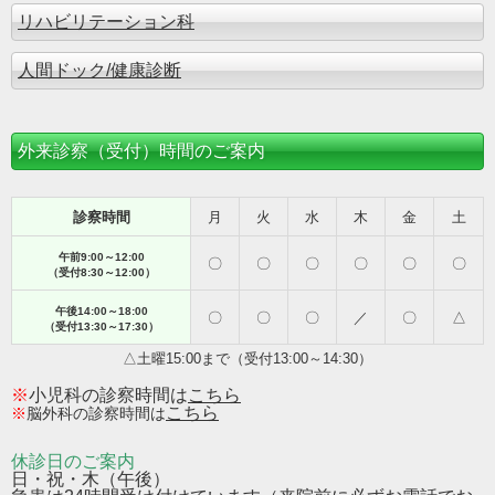
リハビリテーション科
人間ドック/健康診断
外来診察（受付）時間のご案内
診察時間
月
火
水
木
金
土
午前9:00～12:00
〇
〇
〇
〇
〇
〇
（受付8:30～12:00）
午後14:00～18:00
〇
〇
〇
／
〇
△
（受付13:30～17:30）
△土曜15:00まで（受付13:00～14:30）
※
小児科の診察時間は
こちら
こちら
※
脳外科の診察時間は
休診日のご案内
日・祝・木（午後）