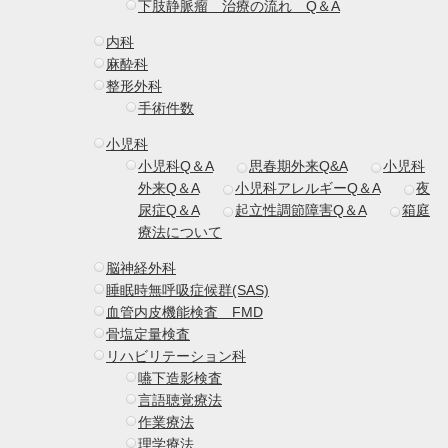
下肢静脈瘤 治療の流れ Q＆A
内科
麻酔科
整形外科
手術件数
小児科
小児科Q＆A
思春期外来Q&A
小児科
外来Q＆A
小児科アレルギーQ＆A
夜
尿症Q＆A
起立性調節障害Q＆A
箱庭
療法について
脳神経外科
睡眠時無呼吸症候群(SAS)
血管内皮機能検査 FMD
骨塩定量検査
リハビリテーション科
嚥下造影検査
言語聴覚療法
作業療法
理学療法