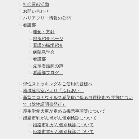
社会貢献活動
お問い合わせ
バリアフリー情報の公開
看護部
理念・方針
部所紹介ページ
看護の職場紹介
病院見学会
看護部
先輩看護師の声
看護部ブログ
弾性ストッキングをご使用の皆様へ
地域連携室だより「ふれあい」
新型コロナウイルス感染症に係る自費検査の 実施につい
て（陰性証明書発行）
厚生労働大臣が定める掲示事項等について
姫路市乳がん胃がん個別検診について
姫路市乳がん個別検診について
姫路市胃がん個別検診について