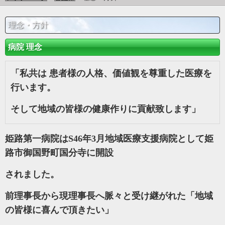
理念・方針
病院 理念
「私共は 患者様の人格、価値観を尊重した医療を
行います。
そして地域の皆様の健康作りに貢献致します」
姫路第一病院は
S46
年
3
月地域医療支援病院として姫
路市御国野町国分寺に開設
されました。
前理事長から現理事長へ脈々と受け継がれた「地域
の皆様に喜んで頂きたい
」