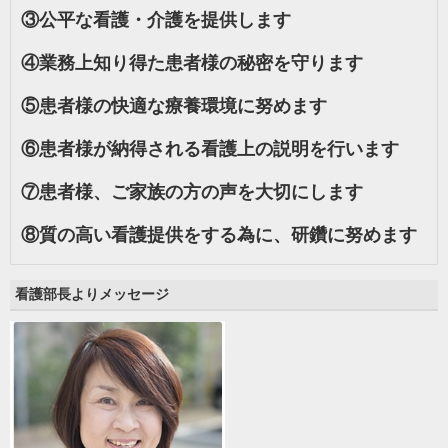
③
公平な看護・介護を提供します
④
業務上知り得た患者様の秘密を守ります
⑤
患者様の快適な療養環境に努めます
⑥
患者様が納得される看護上の説明を行います
⑦
患者様、ご家族の方の声を大切にします
⑧
質の高い看護提供をする為に、研鑽に努めます
看護部長よりメッセージ