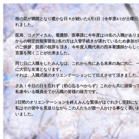
桜の花が満開となり暖かな日々が続いた
4
月
3
日（今年度
4/1
が土曜日
れました。
医局、コメディカル、看護部、医事課に今年度は
18
名の入職があり
からの特定技能実習生
2
名の方は入管手続きが遅れているため参加が
のご挨拶、院長の祝辞を頂き、今年度入職代表の西本看護師からし
言葉を聞くことが出来ました。
同じ日に入職をしたみんなは、これから先にある未来の為に共に、
に大切な友達となります。
それは、入職式後のオリエンテーションにて伝えさせて頂きました
さあ！今日の日を忘れず（初心忘るべからず）これから共に頑張っ
私達今いる職員全てが入職の皆様の味方です。
2
日間のオリエンテーションを終えみんな緊張がほぐれ少し笑顔にな
私はその背中を見送りながらこの人たちが誰一人かける事なく長い
いました。