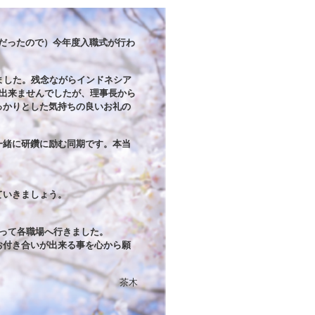
だったので）今年度入職式が行わ
ました。残念ながらインドネシア
出来ませんでしたが、理事長から
っかりとした気持ちの良いお礼の
一緒に研鑽に励む同期です。本当
。
ていきましょう。
って各職場へ行きました。
お付き合いが出来る事を心から願
茶木