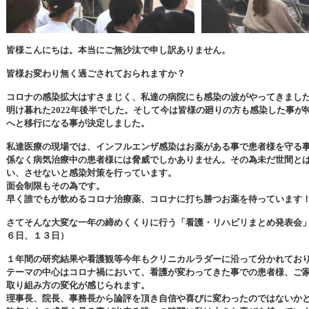
皆様こんにちは。本当にご無沙汰で申し訳ありません。
皆様お変わり無く過ごされておられますか？
コロナの感染拡大はすさまじく、私達の病院にも感染の波がやってきまし
明け暮れた
2022
年後半でした。そして今は皆様の廻りの方も感染した事が
へと移行になる事が決定しました。
私達医療の現場では、インフルエンザ感染はお薬がある事で患者様を守る
係なく病気治療中の患者様には脅威でしかありません。その為未だ世間と
い、させないと感染対策を行っています。
面会制限もその為です。
早く誰でもが飲めるコロナ治療薬、コロナに打ち勝つお薬を待っています
さてそんな大変な一年の締めくくりに行う「看護・リハビリまとめ発表会
６日、１３日）
１年間の研究結果や看護観等今年もクリニカルラダーに沿って分かれてお
テーマの中心はコロナ禍において、看護が変わってきた事での患者様、ご
取り組み方の変化が感じられます。
理事長、院長、事務長から論評を頂き自信や喜びに変わったのではないか