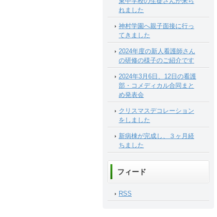
東中学校の生徒さんが来ら
れました
神村学園へ親子面接に行っ
てきました
2024年度の新人看護師さん
の研修の様子のご紹介です
2024年3月6日、12日の看護
部・コメディカル合同まと
め発表会
クリスマスデコレーション
をしました
新病棟が完成し、３ヶ月経
ちました
フィード
RSS