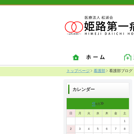
トップページ
看護部
看護部ブロ
カレンダー
«
»
8月
日
月
火
水
木
金
土
1
2
3
4
5
6
7
8