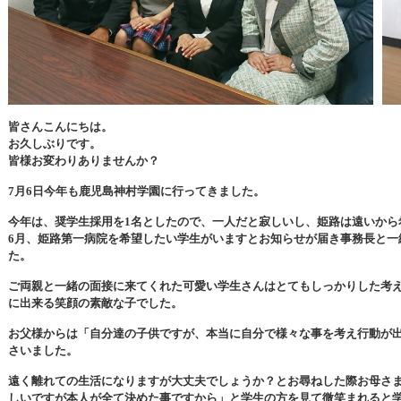
皆さんこんにちは。
お久しぶりです。
皆様お変わりありませんか？
7
月
6
日今年も鹿児島神村学園に行ってきました。
今年は、奨学生採用を
1
名としたので、一人だと寂しいし、姫路は遠いから
6
月、姫路第一病院を希望したい学生がいますとお知らせが届き事務長と一
た。
ご両親と一緒の面接に来てくれた可愛い学生さんはとてもしっかりした考
に出来る笑顔の素敵な子でした。
お父様からは「自分達の子供ですが、本当に自分で様々な事を考え行動が
さいました。
遠く離れての生活になりますが大丈夫でしょうか？とお尋ねした際お母さ
しいですが本人が全て決めた事ですから」と学生の方を見て微笑まれると